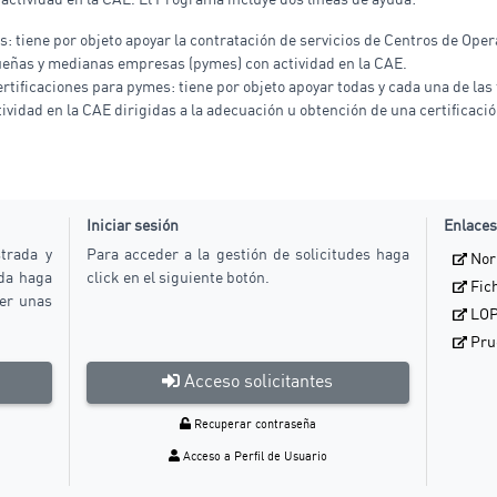
 actividad en la CAE. El Programa incluye dos líneas de ayuda:
s: tiene por objeto apoyar la contratación de servicios de Centros de Ope
queñas y medianas empresas (pymes) con actividad en la CAE.
ertificaciones para pymes: tiene por objeto apoyar todas y cada una de las
vidad en la CAE dirigidas a la adecuación u obtención de una certificac
Iniciar sesión
Enlaces
trada y
Para acceder a la gestión de solicitudes haga
Norm
uda haga
click en el siguiente botón.
Fich
ner unas
LO
Prue
Acceso solicitantes
Recuperar contraseña
Acceso a Perfil de Usuario