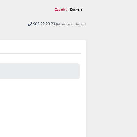
Español
Euskera
900 92 93 93
(Atención al cliente)